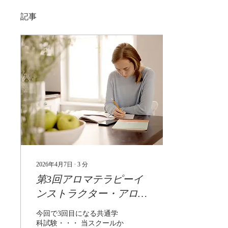
記事
2026年4月7日
∙
3
分
第3回アロマテラピーイ
ンストラクター・アロマ
セラピスト共通学科試験
今回で3回目になる共通学
からの傾向と対策
科試験・・・ 当スクールか