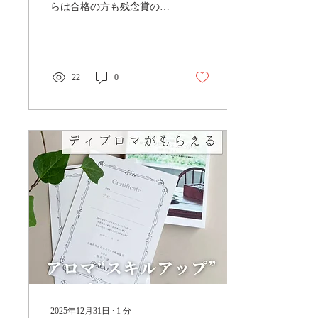
らは合格の方も残念賞の方
もいらっしゃいました。 こ
れまでもよく耳にした試験
の感想を生徒さんの言葉を
ふまえて 私が分析した内容
をお伝えしますね！ これか
22
0
らの参考にして今後の対策
にしていただければと思い
ます。 オンラインになって
から一番のみなさまの課題
は 「スピード」 です ゆっ
くりと問題文を読んで、し
かも迷いすぎてしまうとす
ぐに時間切れになります。
残念賞の生徒さんは選択肢
を迷いすぎて時間切れ
に・・・ 時間内に解答を全
て入力できずにいる方もい
ました。 分からない問題も
とにかく解答するようには
伝えてありましたが、 その
場になると難しいのかもし
れません。 問題文も複雑な
2025年12月31日
∙
1
分
内容になると読むのに時間