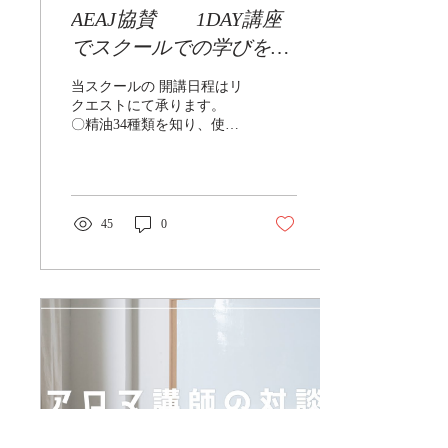
AEAJ協賛 1DAY講座
がかかってしまいます。 で
すので、読めたら即答が鉄
でスクールでの学びを体
則 それができるのが確実に
験！ アロマ“スキルアッ
覚える事！ 直前まで模擬問
当スクールの 開講日程はリ
題を解いてもらっていて、
プ”キャンペーン
クエストにて承ります。 ​
講師としての感触は「かな
〇精油34種類を知り、使っ
り覚えているな」「大丈夫
てみ る！ 〇植物油14種類
だな」と 思っていても残念
の特徴を知る 〇新カリキュ
になってしまう方がスピー
ラムで加わった解剖生理学
ドが原因といえます。 「今
を学ぶ ​ のうち、どれか１
後はスピードを考慮した対
つでも３つぜ~んぶでもOK
45
0
策も講じていかないとな」
です。 タイトル１つで１
と スクールの課題でもあり
Dayとしています。 ​ 昨年度
ます。 次に「勉強不足」...
に新しくなった公式テキス
トを使って進めます。 （お
持ちでない場合はできる限
りご購入くださいませ） す
でにアロマテラピーインス
トラクター資格をお持ちの
方は 新カリキュラムで追加
になった学習内容を学ぶチ
ャンス！ ​ ​ 最新のアロマ情
報は上位資格をお持ちの方