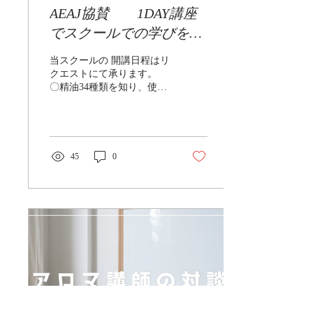
AEAJ協賛 1DAY講座
がかかってしまいます。 で
すので、読めたら即答が鉄
でスクールでの学びを体
則 それができるのが確実に
験！ アロマ“スキルアッ
覚える事！ 直前まで模擬問
当スクールの 開講日程はリ
題を解いてもらっていて、
プ”キャンペーン
クエストにて承ります。 ​
講師としての感触は「かな
〇精油34種類を知り、使っ
り覚えているな」「大丈夫
てみ る！ 〇植物油14種類
だな」と 思っていても残念
の特徴を知る 〇新カリキュ
になってしまう方がスピー
ラムで加わった解剖生理学
ドが原因といえます。 「今
を学ぶ ​ のうち、どれか１
後はスピードを考慮した対
つでも３つぜ~んぶでもOK
45
0
策も講じていかないとな」
です。 タイトル１つで１
と スクールの課題でもあり
Dayとしています。 ​ 昨年度
ます。 次に「勉強不足」...
に新しくなった公式テキス
トを使って進めます。 （お
持ちでない場合はできる限
りご購入くださいませ） す
でにアロマテラピーインス
トラクター資格をお持ちの
方は 新カリキュラムで追加
になった学習内容を学ぶチ
ャンス！ ​ ​ 最新のアロマ情
報は上位資格をお持ちの方