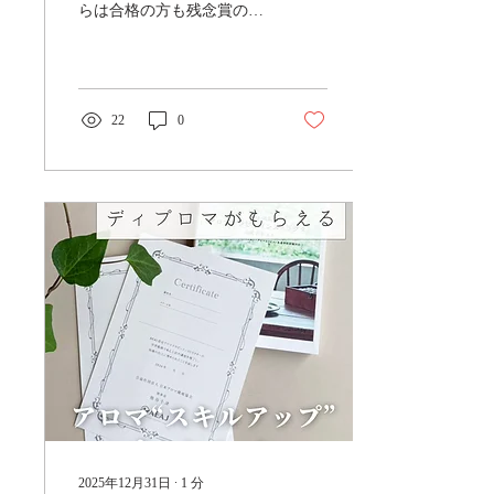
らは合格の方も残念賞の方
もいらっしゃいました。 こ
れまでもよく耳にした試験
の感想を生徒さんの言葉を
ふまえて 私が分析した内容
をお伝えしますね！ これか
22
0
らの参考にして今後の対策
にしていただければと思い
ます。 オンラインになって
から一番のみなさまの課題
は 「スピード」 です ゆっ
くりと問題文を読んで、し
かも迷いすぎてしまうとす
ぐに時間切れになります。
残念賞の生徒さんは選択肢
を迷いすぎて時間切れ
に・・・ 時間内に解答を全
て入力できずにいる方もい
ました。 分からない問題も
とにかく解答するようには
伝えてありましたが、 その
場になると難しいのかもし
れません。 問題文も複雑な
2025年12月31日
∙
1
分
内容になると読むのに時間