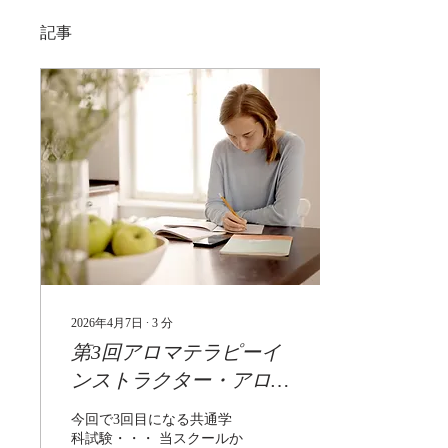
記事
2026年4月7日
∙
3
分
第3回アロマテラピーイ
ンストラクター・アロマ
セラピスト共通学科試験
今回で3回目になる共通学
からの傾向と対策
科試験・・・ 当スクールか