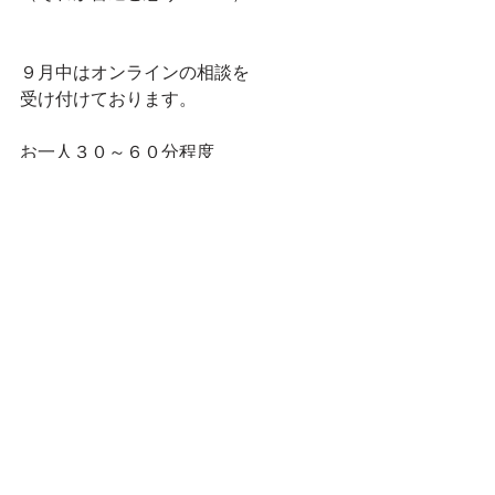
９月中はオンラインの相談を
受け付けております。
お一人３０～６０分程度
お気軽にお問合せくださいませ♪
（まだ未公開とさせていただいており
ますが、
各コースの時間数や講座料金もおおよ
そ決定しています）
お問合せフォーム
公式LINEでもご連絡OKです！