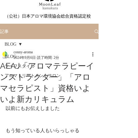
（公社）日本アロマ環境協会総合資格認定校
記事
BLOG
conny-aroma
BLOG
2024年9月6日
読了時間: 2分
AEAJ「アロマテラピーイ
ライフスタイル
ンストラクター」「アロ
アロマトリートメントサロン
マセラピスト」資格いよ
いよ新カリキュラム
以前にもお伝えしました
もう知っている人もいらっしゃる