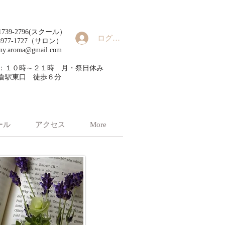
90-1739-2796(スクール）
ログイン
8977-1727（サロン）
ny.aroma@gmail.com
：１０時～２１時 ​月・祭日休み
倉駅東口 徒歩６分
ール
アクセス
More