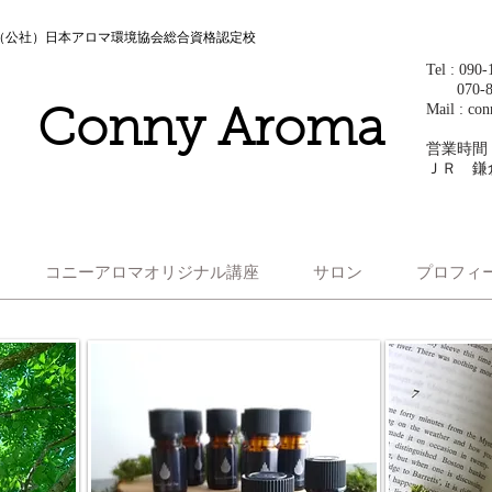
（公社）日本アロマ環境協会総合資格認定校
Tel : 0
​ 070-
Mail :
con
Conny Aroma
営業時間
ＪＲ 鎌
コニーアロマオリジナル講座
サロン
プロフィ