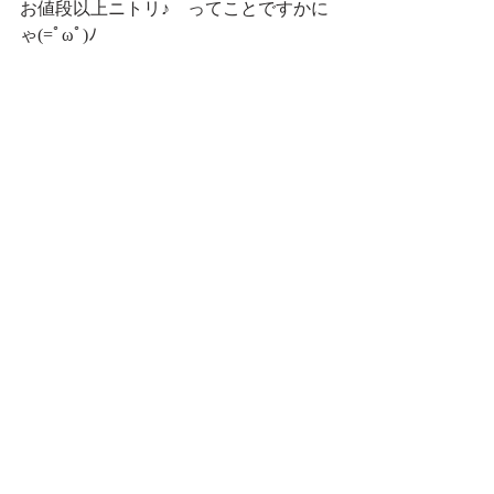
お値段以上ニトリ♪　ってことですかに
ゃ(=ﾟωﾟ)ﾉ