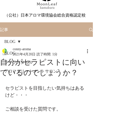
（公社）日本アロマ環境協会総合資格認定校
記事
BLOG
conny-aroma
BLOG
2021年4月20日
読了時間: 1分
自分がセラピストに向い
ライフスタイル
ているのでしょうか？
アロマトリートメントサロン
セラピストを目指したい気持ちはある
けど・・・
ご相談を受けた質問です。