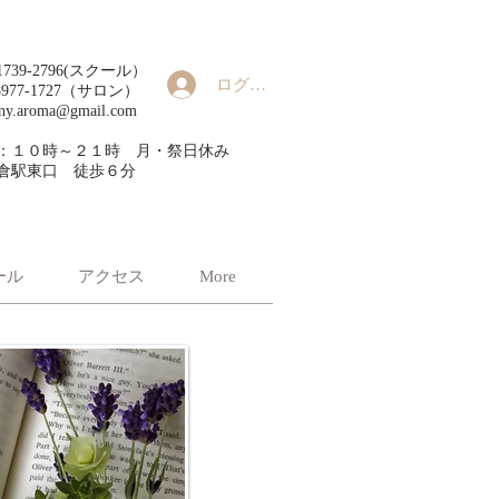
90-1739-2796(スクール）
ログイン
8977-1727（サロン）
ny.aroma@gmail.com
：１０時～２１時 ​月・祭日休み
倉駅東口 徒歩６分
ール
アクセス
More