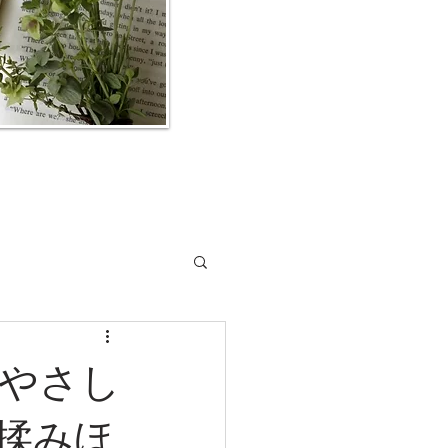
やさし
揉みほ