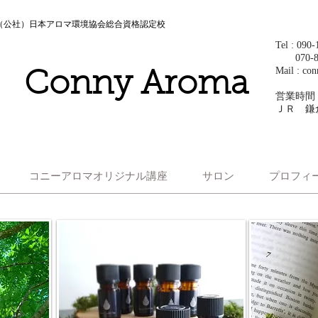
（公社）日本アロマ環境協会総合資格認定校
Tel : 0
​ 070-
Mail :
con
Conny Aroma
営業時間
ＪＲ 鎌
コニーアロマオリジナル講座
サロン
プロフィ